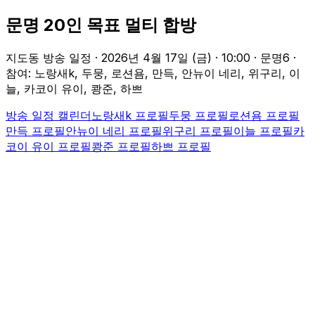
문명 20인 목표 멀티 합방
지도동 방송 일정 ·
2026년 4월 17일 (금)
·
10:00
· 문명6
·
참여: 노랑새k, 두뭉, 로션욤, 만득, 안뉴이 네리, 위구리, 이
늘, 카코이 유이, 쾅준, 하쁘
방송 일정 캘린더
노랑새k
프로필
두뭉
프로필
로션욤
프로필
만득
프로필
안뉴이 네리
프로필
위구리
프로필
이늘
프로필
카
코이 유이
프로필
쾅준
프로필
하쁘
프로필