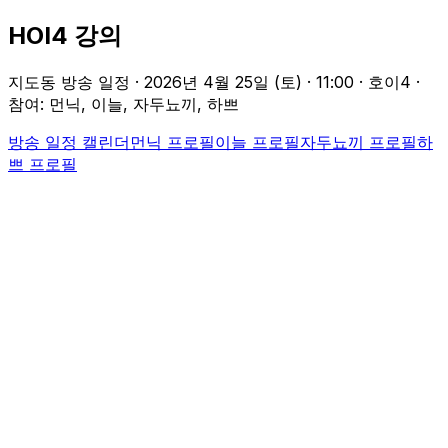
HOI4 강의
지도동 방송 일정 ·
2026년 4월 25일 (토)
·
11:00
· 호이4
·
참여: 먼닉, 이늘, 자두뇨끼, 하쁘
방송 일정 캘린더
먼닉
프로필
이늘
프로필
자두뇨끼
프로필
하
쁘
프로필