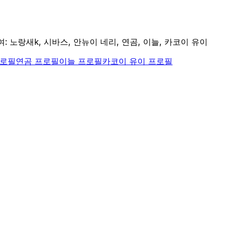
여: 노랑새k, 시바스, 안뉴이 네리, 연곰, 이늘, 카코이 유이
로필
연곰
프로필
이늘
프로필
카코이 유이
프로필