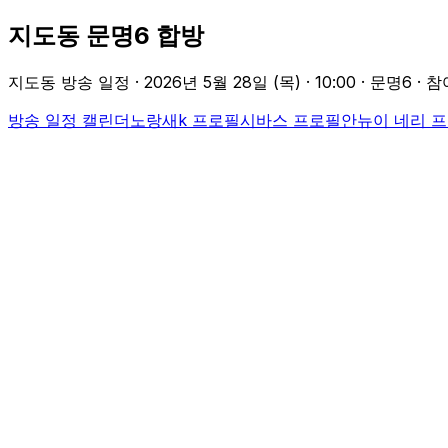
지도동 문명6 합방
지도동 방송 일정 ·
2026년 5월 28일 (목)
·
10:00
· 문명6
· 참
방송 일정 캘린더
노랑새k
프로필
시바스
프로필
안뉴이 네리
프