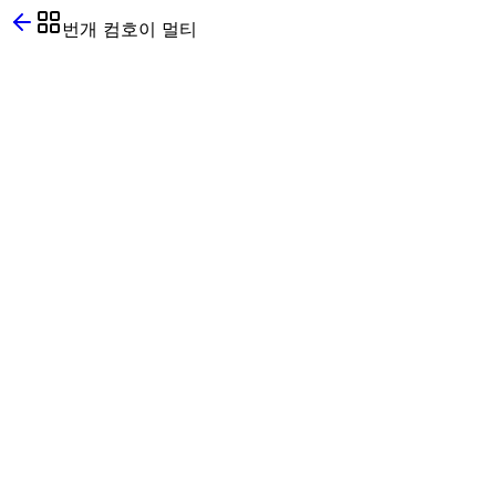
번개 컴호이 멀티
멀티뷰 시청