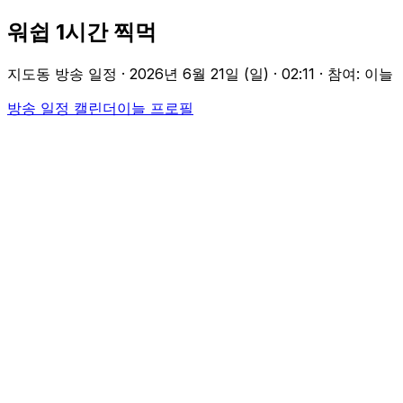
워쉽 1시간 찍먹
지도동 방송 일정 ·
2026년 6월 21일 (일)
·
02:11
· 참여: 이늘
방송 일정 캘린더
이늘
프로필
Participants