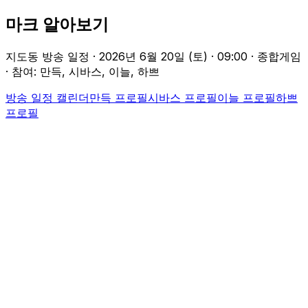
마크 알아보기
지도동 방송 일정 ·
2026년 6월 20일 (토)
·
09:00
· 종합게임
· 참여: 만득, 시바스, 이늘, 하쁘
방송 일정 캘린더
만득
프로필
시바스
프로필
이늘
프로필
하쁘
프로필
Participants