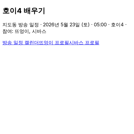
호이4 배우기
지도동 방송 일정 ·
2026년 5월 23일 (토)
·
05:00
· 호이4
·
참여: 뜨엉이, 시바스
방송 일정 캘린더
뜨엉이
프로필
시바스
프로필
Participants