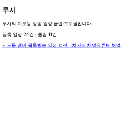
루시
루시의 지도동 방송 일정·클립·프로필입니다.
등록 일정
24
건 · 클립
11
건
지도동 멤버 목록
방송 일정 캘린더
치지직 채널
유튜브 채널