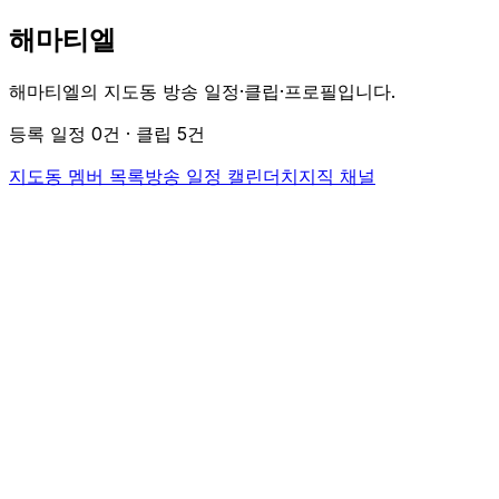
해마티엘
해마티엘의 지도동 방송 일정·클립·프로필입니다.
등록 일정
0
건 · 클립
5
건
지도동 멤버 목록
방송 일정 캘린더
치지직 채널