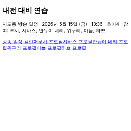
내전 대비 연습
지도동 방송 일정 ·
2026년 5월 15일 (금)
·
13:36
· 호이4
· 참
여: 루시, 시바스, 안뉴이 네리, 위구리, 이늘, 하쁘
방송 일정 캘린더
루시
프로필
시바스
프로필
안뉴이 네리
프로
필
위구리
프로필
이늘
프로필
하쁘
프로필